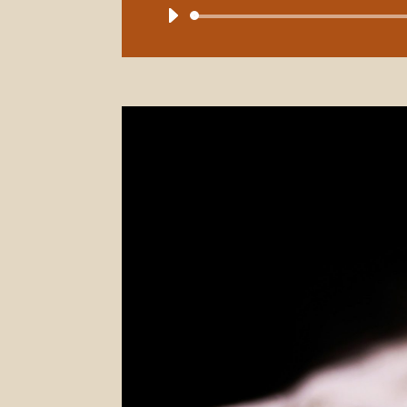
Repro
d'àudi