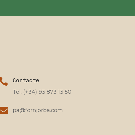

Contacte
Tel: (+34) 93 873 13 50

pa@fornjorba.com