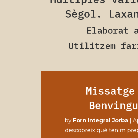
Sègol. Laxa
Elaborat 
Utilitzem far
Missatge
Benving
by
Forn Integral Jorba
|
A
descobreix què tenim prep