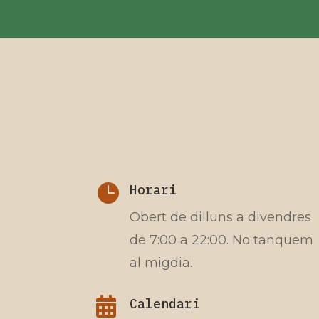

Horari
Obert de dilluns a divendres
de 7:00 a 22:00. No tanquem
al migdia.

Calendari