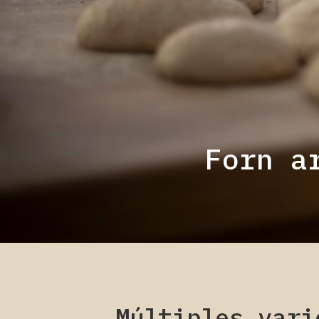
Forn a
Múltiples vari