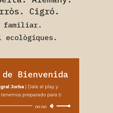
rròs. Cigró.
 familiar.
i ecològiques.
 de Bienvenida
egral Jorba
|
Dale al play y
 tenemos preparado para ti
Reproductor
00:00
Feu