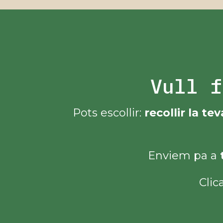
Vull f
Pots escollir:
recollir la t
Enviem pa a
Clic