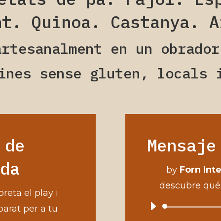
nt. Quinoa. Castanya. A
artesanalment en un obrador
ines sense gluten, locals 
 de
Mensaje
uda
by
Forn Int
descubre qué
preta el play i
arat per a tu