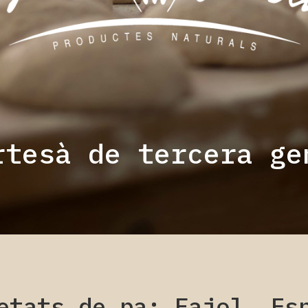
rtesà de tercera ge
etats de pa: Fajol. Es