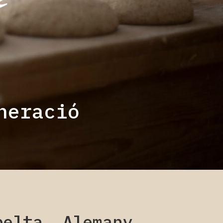
neració
pelta. Alemany.