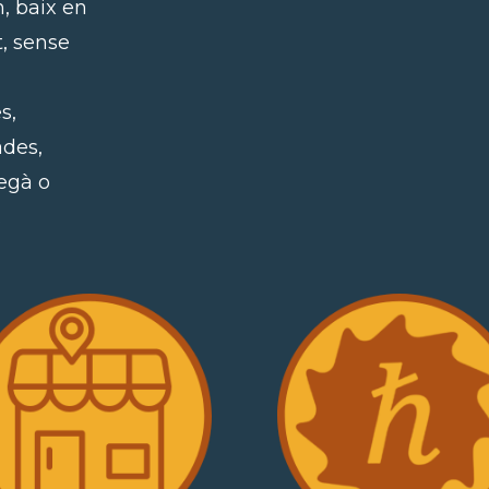
n, baix en
t, sense
s,
des,
vegà o
.