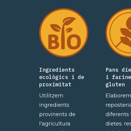
Ingredients
Pans di
ecològics i de
i farin
proximitat
gluten
Utilitzem
Elaborem
ingredients
reposteri
provinents de
diferents
l'agricultura
dietes: re