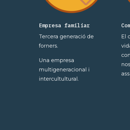
Empresa familiar
Co
Tercera generació de
El 
forners.
vid
co
Una empresa
nos
multigeneracional i
ass
intercultultural.