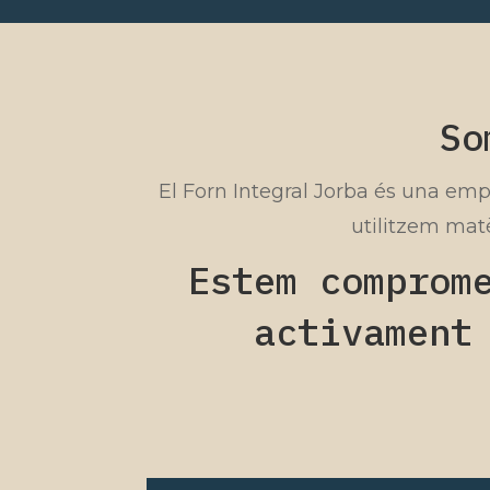
So
El Forn Integral Jorba és una emp
utilitzem matè
Estem comprom
activament