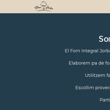
So
El Forn Integral Jor
Elaborem pa de form
Utilitzem f
Escollim proveï
Part