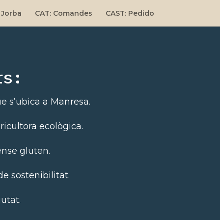
 Jorba
CAT: Comandes
CAST: Pedido
rs:
ue s’ubica a Manresa.
ricultora ecològica.
ense gluten.
 sostenibilitat.
utat.