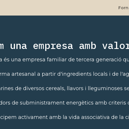
Forn
m una empresa amb valo
ba és una empresa familiar de tercera generació q
a artesanal a partir d'ingredients locals i de l'ag
arines de diversos cereals, llavors i lleguminoses s
dors de subministrament energètics amb criteris de
icipem activament amb la vida associativa de la ci