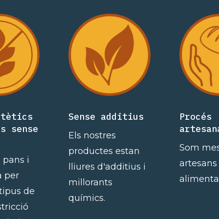
etètics
Sense additius
Procés
es sense
artesan
Els nostres
Som mes
productes estan
 pans i
artesans
lliures d'additius i
a per
alimentar
millorants
 tipus de
químics.
stricció