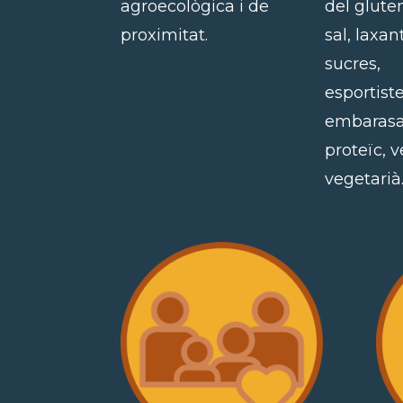
agroecològica i de
del glute
proximitat.
sal, laxan
sucres,
esportiste
embarasa
proteïc, 
vegetarià